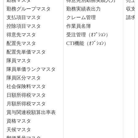
勤務マスタ
得意先別勤務実績入力
売上
勤務グループマスタ
勤務実績表出力
収支
支払項目マスタ
クレーム管理
請求
控除項目マスタ
作業員名簿
得意先マスタ
受注管理（ｵﾌﾟｼｮﾝ）
配置先マスタ
CTI機能（ｵﾌﾟｼｮﾝ）
配置先単価マスタ
隊員マスタ
隊員単価ランクマスタ
隊員区分マスタ
社会保険料マスタ
日額所得税マスタ
月額所得税マスタ
賞与関連税額算出率表
資格マスタ
天候マスタ