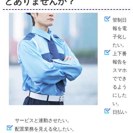
とありませんか？
管制日
報を電
子化し
たい。
上下番
報告を
スマホ
ででき
るよう
にした
い。
日払い
サービスと連動させたい。
配置業務を見える化したい。